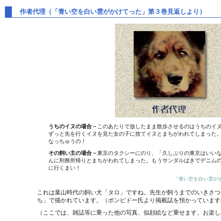
作者代理（「青い空を白い雲がかけてった」第３巻見返しより）
うちのイヌの場合－
このあたりで放したまま散歩させるのはうちのイ
ずっと先を行くイヌを見た女の子に捨てイヌとまちがわれてしまった
なっちゅうの！
その飼い主の場合－
東京のタクシーにのり、「久しぶりの東京はいい
んに刑務所帰りとまちがわれてしまった。もうサンダルばきでデニム
に行くまい！
これは葉山時代の飼い犬「タロ」ですね。先生が飼うまでのいきさつ
ち」で描かれています。（ポンピドー氏より掲載誌を預かっています
（ここでは、雑誌等に乗った他の写真、似顔絵など乗せます。お楽し