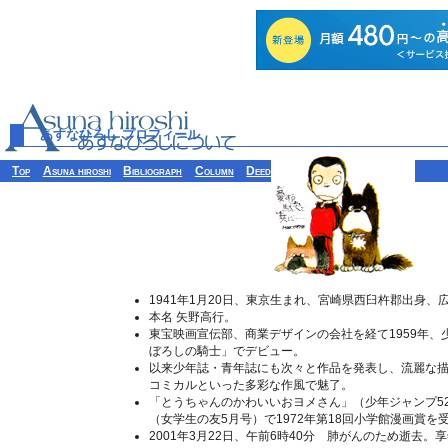
あすなひろし プロフィール
Top
Asuna hiroshi
Bibliograph
Column
Deeds
Etcetera
1941年1月20日、東京生まれ、宮崎県西臼杵郡出身、
本名 矢野高行。
東宝映画宣伝部、商業デザインの会社を経て1959年、
ぼろしの騎士」でデビュー。
以来少年誌・青年誌にも次々と作品を発表し、流麗な
コミカルといった多彩な作風で魅了。
「とうちゃんのかわいいおヨメさん」（少年ジャンプ5
（女学生の友5月号）で1972年第18回小学館漫画賞を
2001年3月22日、午前6時40分 肺がんのため逝去。享